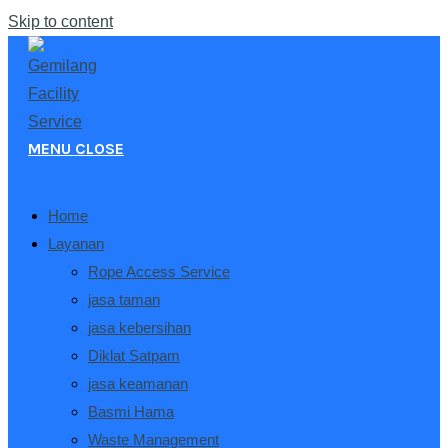
Skip to content
MENU
CLOSE
Home
Layanan
Rope Access Service
jasa taman
jasa kebersihan
Diklat Satpam
jasa keamanan
Basmi Hama
Waste Management