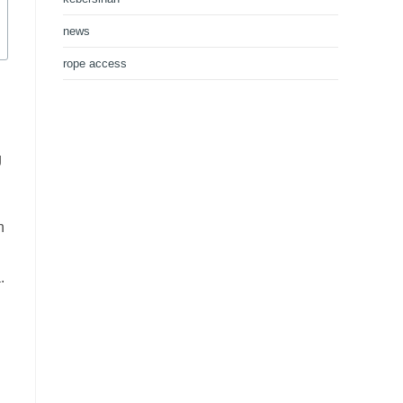
news
rope access
g
n
.